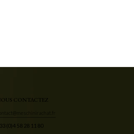
OUS CONTACTEZ
ontact@meschinirachat.fr
33 (0)4 58 28 11 80