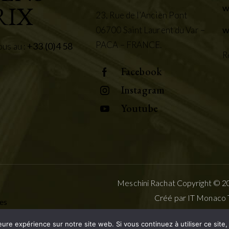
RIX
w
23, Rue de l’Ancien Pont
w
06700 Saint Laurent du Var –
PACA – FRANCE.
+33 (0)4 58
us au :
R
Facebook
Instagram
Youtube
Meschini Rachat Copyright © 
Créé par
IT Monaco
es
eure expérience sur notre site web. Si vous continuez à utiliser ce sit