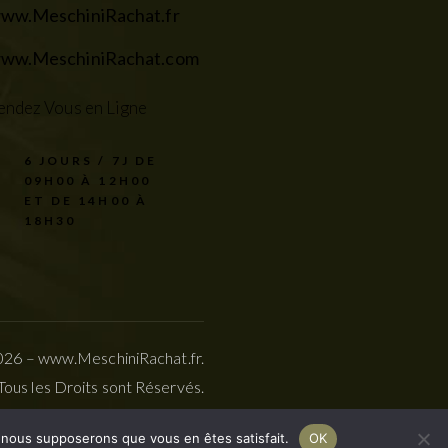
ww.MeschiniRachat.fr
ww.MeschiniRachat.com
endez Vous en Ligne
6 JOURS / 7J DE
09H00 À 12H00
ET DE 14H00 À
18H30
2026 –
www.MeschiniRachat.fr
.
Tous les Droits sont Réservés.
e, nous supposerons que vous en êtes satisfait.
OK