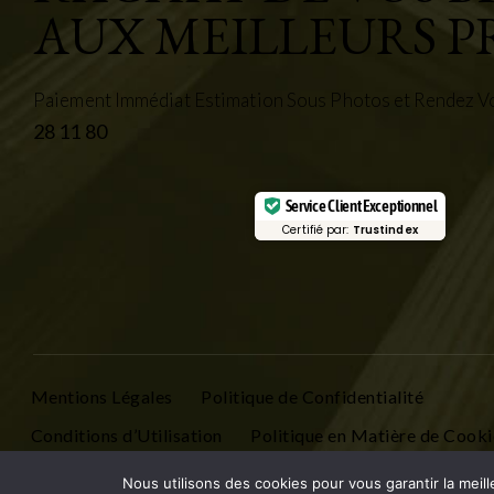
AUX MEILLEURS P
Paiement Immédiat Estimation Sous Photos et Rendez Vo
28 11 80
Service Client Exceptionnel
Certifié par:
Trustindex
Mentions Légales
Politique de Confidentialité
Conditions d’Utilisation
Politique en Matière de Cooki
Contactez Nous
Nous utilisons des cookies pour vous garantir la meill