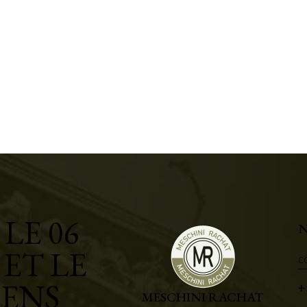
LE 06
N
 ET LE
c
IENS
+
MESCHINI RACHAT