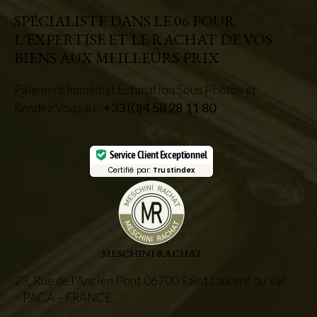
SPÉCIALISTE DANS LE 06 POUR
L'EXPERTISE ET LE RACHAT DE VOS
BIENS AUX MEILLEURS PRIX
Paiement Immédiat Estimation Sous Photos et
+33 (0)4 58 28 11 80
Rendez Vous au :
Service Client Exceptionnel
Certifié par:
Trustindex
MESCHINI RACHAT
23, Rue de l’Ancien Pont 06700 Saint Laurent du Var
– PACA – FRANCE.