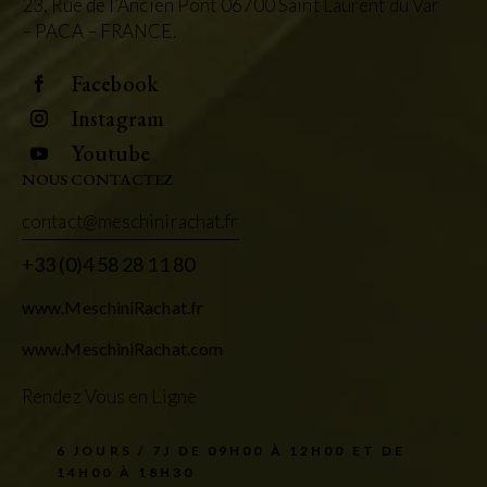
23, Rue de l’Ancien Pont 06700 Saint Laurent du Var
– PACA – FRANCE.
Facebook
Instagram
Youtube
NOUS CONTACTEZ
contact@meschinirachat.fr
+33 (0)4 58 28 11 80
www.MeschiniRachat.fr
www.MeschiniRachat.com
Rendez Vous en Ligne
6 JOURS / 7J DE 09H00 À 12H00 ET DE
14H00 À 18H30