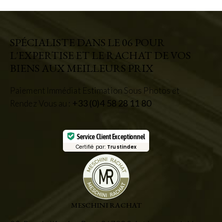
SPÉCIALISTE DANS LE 06 POUR
L'EXPERTISE ET LE RACHAT DE VOS
BIENS AUX MEILLEURS PRIX
Paiement Immédiat Estimation Sous Photos et
+33 (0)4 58 28 11 80
Rendez Vous au :
Service Client Exceptionnel
Certifié par:
Trustindex
MESCHINI RACHAT