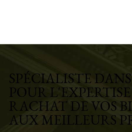
SPÉCIALISTE DANS 
POUR L'EXPERTISE
RACHAT DE VOS B
AUX MEILLEURS P