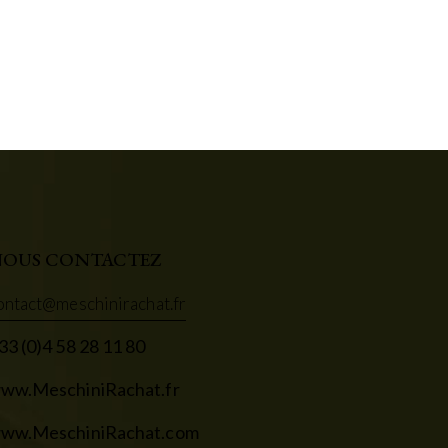
OUS CONTACTEZ
ontact@meschinirachat.fr
33 (0)4 58 28 11 80
ww.MeschiniRachat.fr
ww.MeschiniRachat.com