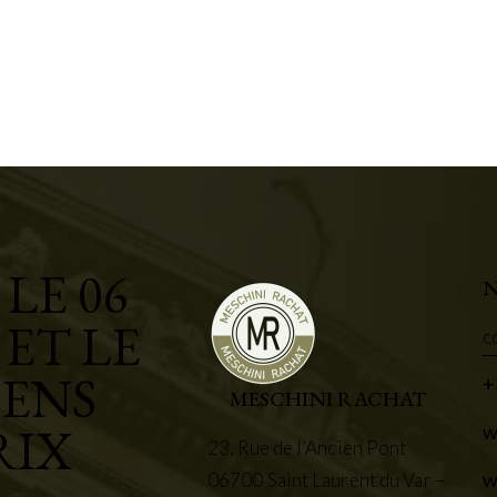
LE 06
N
 ET LE
c
IENS
+
MESCHINI RACHAT
RIX
w
23, Rue de l’Ancien Pont
w
06700 Saint Laurent du Var –