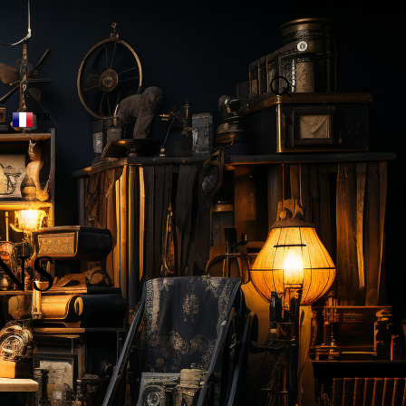
FR
NS